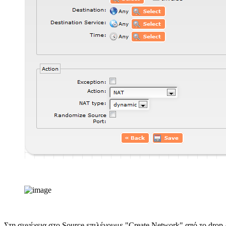
Στη συνέχεια στο Source επιλέγουμε "Create Network" από το drop