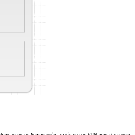
-down menu και δημιουργούμε το δίκτυο των VPN users στο source.