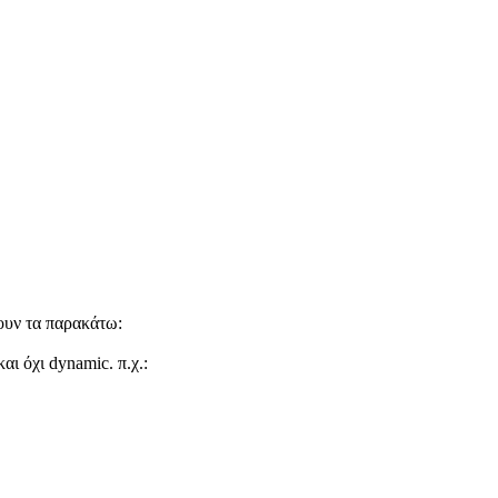
νουν τα παρακάτω:
ι όχι dynamic. π.χ.: