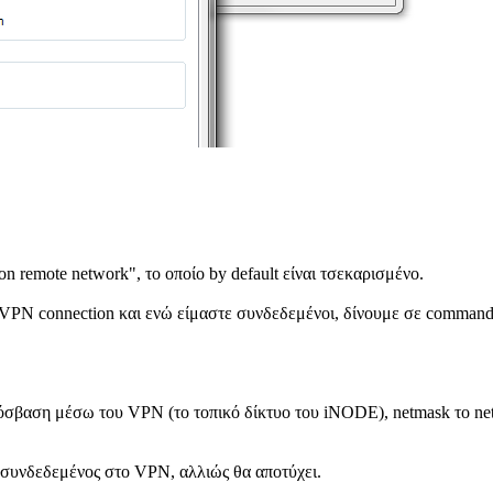
 remote network", το οποίο by default είναι τσεκαρισμένο.
VPN connection και ενώ είμαστε συνδεδεμένοι, δίνουμε σε command p
όσβαση μέσω του VPN (το τοπικό δίκτυο του iNODE), netmask το net
ι συνδεδεμένος στο VPN, αλλιώς θα αποτύχει.