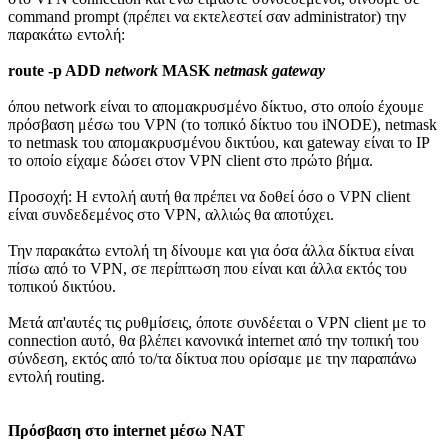
command prompt (πρέπει να εκτελεστεί σαν administrator) την
παρακάτω εντολή:
route -p ADD
network
MASK
netmask gateway
όπου network είναι το απομακρυσμένο δίκτυο, στο οποίο έχουμε
πρόσβαση μέσω του VPN (το τοπικό δίκτυο του iNODE), netmask
το netmask του απομακρυσμένου δικτύου, και gateway είναι το IP
το οποίο είχαμε δώσει στον VPN client στο πρώτο βήμα.
Προσοχή: Η εντολή αυτή θα πρέπει να δοθεί όσο ο VPN client
είναι συνδεδεμένος στο VPN, αλλιώς θα αποτύχει.
Την παρακάτω εντολή τη δίνουμε και για όσα άλλα δίκτυα είναι
πίσω από το VPN, σε περίπτωση που είναι και άλλα εκτός του
τοπικού δικτύου.
Μετά απ'αυτές τις ρυθμίσεις, όποτε συνδέεται ο VPN client με το
connection αυτό, θα βλέπει κανονικά internet από την τοπική του
σύνδεση, εκτός από το/τα δίκτυα που ορίσαμε με την παραπάνω
εντολή routing.
Πρόσβαση στο internet μέσω NAT