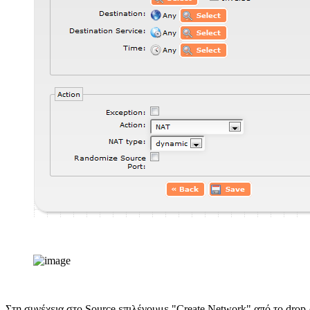
Στη συνέχεια στο Source επιλέγουμε "Create Network" από το drop