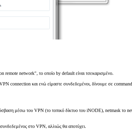
 remote network", το οποίο by default είναι τσεκαρισμένο.
VPN connection και ενώ είμαστε συνδεδεμένοι, δίνουμε σε command p
όσβαση μέσω του VPN (το τοπικό δίκτυο του iNODE), netmask το net
ι συνδεδεμένος στο VPN, αλλιώς θα αποτύχει.