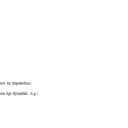
νουν τα παρακάτω:
ι όχι dynamic. π.χ.: