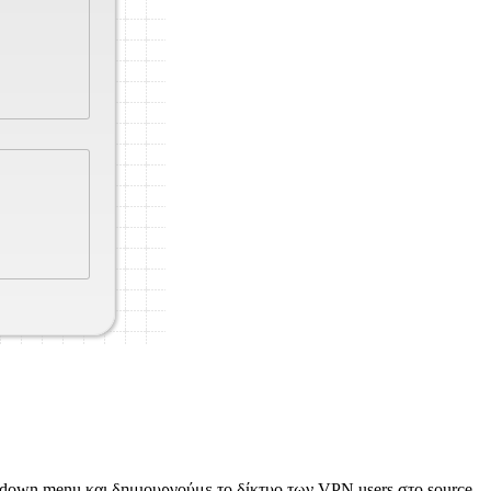
-down menu και δημιουργούμε το δίκτυο των VPN users στο source.