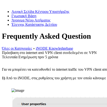
Αρχική Σελίδα Κέντρου Υποστήριξης
Γνωσιακή Βάση
Άνοιγμα Νέου Αιτήματος
Έλεγχος Κατάστασης Δελτίου
Frequently Asked Question
Όλες οι Κατηγορίες
»
iNODE Knowledgebase
Πρόσβαση στο internet από VPN client συνδεδεμένο σε VPN
Τελευταία Ενημέρωση πριν 5 χρόνια
Για να μπορέσει να κατευθυνθεί το internet traffic του VPN client α
1)
Από το iNODE, στις ρυθμίσεις του χρήστη με τον οποίο κάνουμε τη